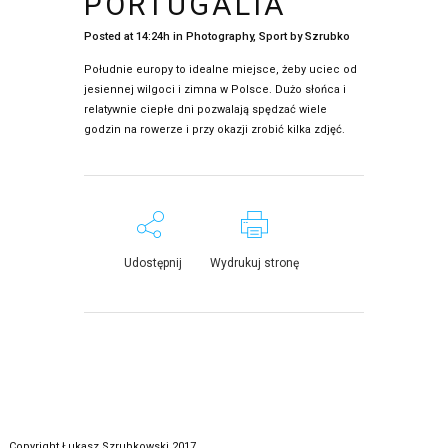
PORTUGALIA
Posted at 14:24h
in
Photography
,
Sport
by
Szrubko
Południe europy to idealne miejsce, żeby uciec od
jesiennej wilgoci i zimna w Polsce. Dużo słońca i
relatywnie ciepłe dni pozwalają spędzać wiele
godzin na rowerze i przy okazji zrobić kilka zdjęć.
Udostępnij
Wydrukuj stronę
Copyright Łukasz Szrubkowski 2017